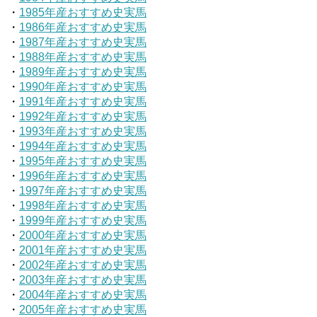
・
1985年産おすすめ史実馬
・
1986年産おすすめ史実馬
・
1987年産おすすめ史実馬
・
1988年産おすすめ史実馬
・
1989年産おすすめ史実馬
・
1990年産おすすめ史実馬
・
1991年産おすすめ史実馬
・
1992年産おすすめ史実馬
・
1993年産おすすめ史実馬
・
1994年産おすすめ史実馬
・
1995年産おすすめ史実馬
・
1996年産おすすめ史実馬
・
1997年産おすすめ史実馬
・
1998年産おすすめ史実馬
・
1999年産おすすめ史実馬
・
2000年産おすすめ史実馬
・
2001年産おすすめ史実馬
・
2002年産おすすめ史実馬
・
2003年産おすすめ史実馬
・
2004年産おすすめ史実馬
・
2005年産おすすめ史実馬