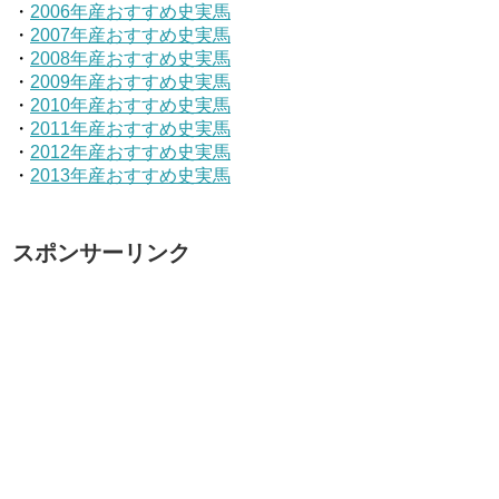
・
2006年産おすすめ史実馬
・
2007年産おすすめ史実馬
・
2008年産おすすめ史実馬
・
2009年産おすすめ史実馬
・
2010年産おすすめ史実馬
・
2011年産おすすめ史実馬
・
2012年産おすすめ史実馬
・
2013年産おすすめ史実馬
スポンサーリンク