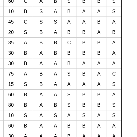
60
C
A
B
S
B
B
S
10
B
S
A
B
A
A
S
45
C
S
S
A
A
B
A
20
S
B
A
B
B
A
B
35
A
B
B
C
B
B
A
30
B
A
B
B
B
B
A
30
B
A
A
B
A
A
A
75
A
B
A
S
B
A
C
15
S
B
A
A
A
A
S
60
B
A
A
S
B
B
A
80
B
A
B
S
B
B
S
10
S
A
S
A
S
A
S
60
B
A
A
B
B
A
A
30
A
A
A
B
A
A
A