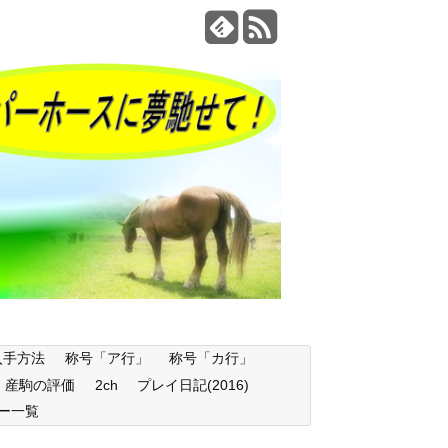
入手方法
称号「ア行」
称号「カ行」
産駒の評価
2ch
プレイ日記(2016)
ー一覧