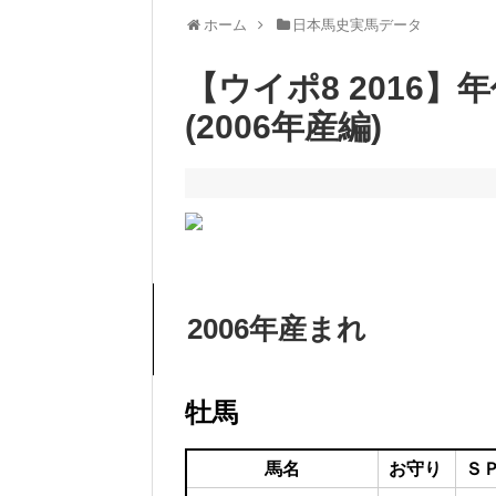
ホーム
日本馬史実馬データ
【ウイポ8 2016
(2006年産編)
2006年産まれ
牡馬
馬名
お守り
Ｓ