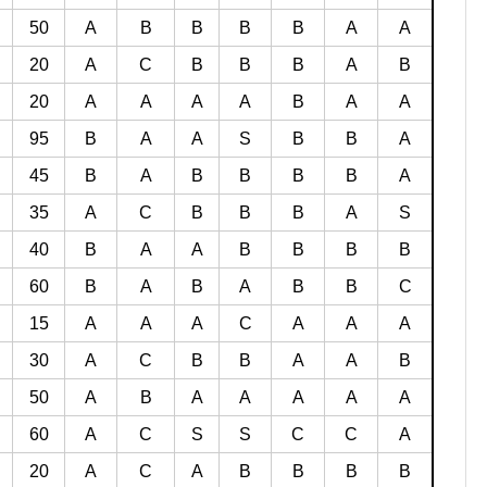
50
A
B
B
B
B
A
A
20
A
C
B
B
B
A
B
20
A
A
A
A
B
A
A
95
B
A
A
S
B
B
A
45
B
A
B
B
B
B
A
35
A
C
B
B
B
A
S
40
B
A
A
B
B
B
B
60
B
A
B
A
B
B
C
15
A
A
A
C
A
A
A
30
A
C
B
B
A
A
B
50
A
B
A
A
A
A
A
60
A
C
S
S
C
C
A
20
A
C
A
B
B
B
B