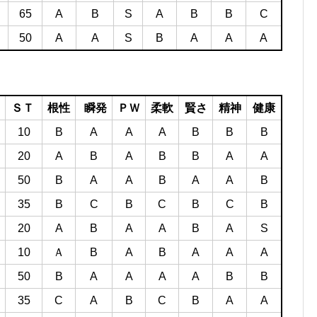
65
A
B
S
A
B
B
C
50
A
A
S
B
A
A
A
ＳＴ
根性
瞬発
ＰＷ
柔軟
賢さ
精神
健康
10
B
A
A
A
B
B
B
20
A
B
A
B
B
A
A
50
B
A
A
B
A
A
B
35
B
C
B
C
B
C
B
20
A
B
A
A
B
A
S
10
Ａ
B
A
B
A
A
A
50
B
A
A
A
A
B
B
35
C
A
B
C
B
A
A