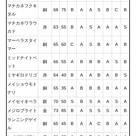
マチカネフクキ
銅
68
75
B
A
A
S
B
C
B
タル
マチカネワラウ
赤
63
55
B
A
S
A
A
A
S
カド
マーベラスタイ
銅
65
60
C
A
S
B
A
A
B
マー
ミッドナイトベ
銅
66
55
A
B
B
B
A
S
B
ット
ミヤギロドリゴ
赤
64
40
B
A
A
B
A
B
S
メイショウモト
銅
65
35
A
B
B
B
B
A
A
ナリ
メイセイオペラ
銀
70
50
S
B
S
A
A
S
A
メジロブライト
金
73
85
B
A
S
S
S
A
B
ランニングゲイ
銅
65
45
B
A
A
C
B
A
A
ル