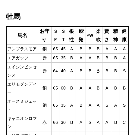
牡馬
お守
根
瞬
柔
賢
精
健
Ｓ
Ｓ
馬名
PW
り
性
発
軟
さ
神
康
Ｐ
Ｔ
アンブラスモア
銅
65
45
A
B
B
B
A
A
A
エアガッツ
赤
65
35
B
A
A
B
B
B
A
エイシンビンセ
B
赤
64
40
A
B
B
B
B
S
ンス
エリモダンディ
銅
65
60
B
A
A
B
A
B
B
ー
オースミジェッ
銅
65
35
A
B
A
A
S
A
S
ト
キャニオンロマ
赤
66
30
B
A
S
A
A
B
C
ン