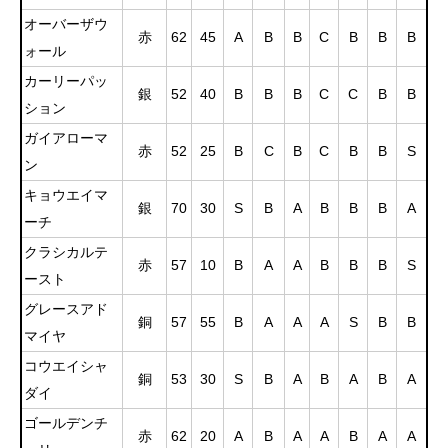
オーバーザウ
赤
62
45
A
B
B
C
B
B
B
ォール
カーリーパッ
銀
52
40
B
B
B
C
C
B
B
ション
ガイアローマ
赤
52
25
B
C
B
C
B
B
S
ン
キョウエイマ
銀
70
30
S
B
A
B
B
B
A
ーチ
クラシカルテ
赤
57
10
B
A
A
B
B
B
S
ースト
グレースアド
銅
57
55
B
A
A
A
S
B
B
マイヤ
コウエイシャ
銅
53
30
S
B
A
B
A
B
A
ダイ
ゴールデンチ
赤
62
20
A
B
A
A
B
A
A