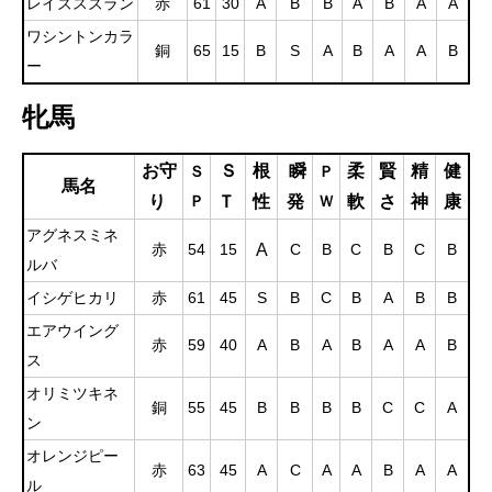
レイズスズラン
赤
61
30
A
B
B
A
B
A
A
ワシントンカラ
銅
65
15
B
S
A
B
A
A
B
ー
牝馬
お守
Ｓ
根
瞬
柔
賢
精
健
Ｓ
Ｐ
馬名
り
Ｔ
性
発
軟
さ
神
康
Ｐ
Ｗ
アグネスミネ
A
赤
54
15
C
B
C
B
C
B
ルバ
イシゲヒカリ
赤
61
45
S
B
C
B
A
B
B
エアウイング
赤
59
40
A
B
A
B
A
A
B
ス
オリミツキネ
銅
55
45
B
B
B
B
C
C
A
ン
オレンジピー
赤
63
45
A
C
A
A
B
A
A
ル