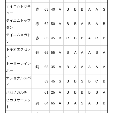
テイエムトッキ
赤
63
40
A
B
B
B
A
A
S
ュー
テイエムトップ
赤
62
50
A
B
B
A
B
A
B
ダン
テイエムメガト
赤
63
45
B
C
B
B
A
C
B
ン
トキオエクセレ
銅
65
55
A
B
A
A
A
B
A
ント
トーヨーレイン
銅
65
35
A
B
A
A
A
A
A
ボー
ナショナルスパ
59
45
S
B
B
S
B
C
B
イ
ハセノガルチ
61
25
A
B
B
B
B
S
A
ヒカリサーメッ
銅
64
65
A
B
A
S
A
B
B
ト