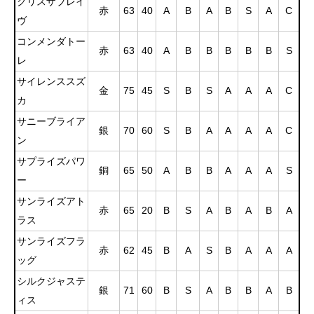
クリスザブレイ
赤
63
40
A
B
A
B
S
A
C
ヴ
コンメンダトー
赤
63
40
A
B
B
B
B
B
S
レ
サイレンススズ
金
75
45
S
B
S
A
A
A
C
カ
サニーブライア
銀
70
60
S
B
A
A
A
A
C
ン
サプライズパワ
銅
65
50
A
B
B
A
A
A
S
ー
サンライズアト
赤
65
20
B
S
A
B
A
B
A
ラス
サンライズフラ
赤
62
45
B
A
S
B
A
A
A
ッグ
シルクジャステ
銀
71
60
B
S
A
B
B
A
B
ィス