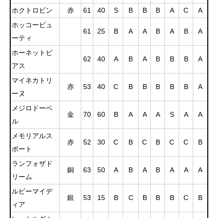
ホクトロビン
赤
61
40
S
B
B
B
A
C
A
ホッコービュ
61
25
B
A
A
B
A
B
A
ーティ
ホーネットピ
62
40
A
B
A
B
B
B
A
アス
マイネカトリ
赤
53
40
C
B
B
B
B
B
A
ーヌ
メジロドーベ
金
70
60
B
A
A
A
S
A
A
ル
メモリアルス
赤
52
30
C
B
C
B
C
C
B
ポート
ランフォザド
銅
63
50
A
B
A
B
A
A
A
リーム
ルビーマイデ
銀
53
15
B
C
B
B
B
C
B
ィア