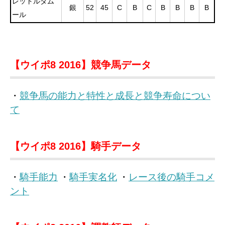
レットルダム
銀
52
45
C
B
C
B
B
B
B
ール
【ウイポ8 2016】競争馬データ
・
競争馬の能力と特性と成長と競争寿命につい
て
【ウイポ8 2016】騎手データ
・
騎手能力
・
騎手実名化
・
レース後の騎手コメ
ント