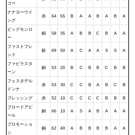
コー
ナナヨーウイ
赤
64
55
B
A
A
B
A
B
A
ング
ビッグモンロ
銅
58
35
A
B
B
C
B
A
A
ー
ファストフレ
銀
69
50
A
C
A
A
S
S
A
ンド
ファビラスタ
銅
53
20
B
C
B
B
C
B
B
ーン
フェスタデル
赤
53
30
C
C
B
A
B
C
B
ドンナ
ブレッシング
赤
52
10
C
C
C
C
B
B
B
ブロードアピ
銅
66
10
A
S
A
B
A
A
A
ール
プロモーショ
銅
62
40
A
B
B
B
B
A
A
ン