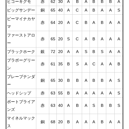
ヒコーキグモ
赤
62
30
A
B
A
B
B
B
A
ビッグサンデー
銅
65
40
A
C
A
B
A
A
S
ビーマイナカヤ
赤
64
20
A
C
B
A
B
A
A
マ
ファーストアロ
赤
65
20
S
C
A
B
A
A
A
ー
ブラックホーク
銀
72
20
A
A
S
B
S
A
A
ブラボーグリー
赤
61
35
B
S
A
C
A
A
B
ン
ブレーブテンダ
銅
65
30
B
B
A
B
B
A
S
ー
ヘッドシップ
赤
63
55
B
A
A
A
A
A
S
ポートブライア
赤
63
40
A
B
A
S
B
B
S
ンズ
マイネルマック
銅
68
20
B
A
A
A
B
A
A
ス