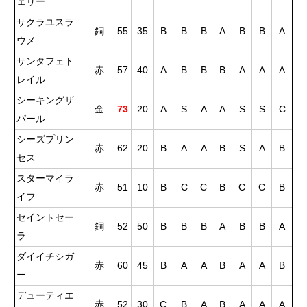
ェリー
サクラユスラ
銅
55
35
B
B
B
A
B
B
A
ウメ
サンタフェト
赤
57
40
A
B
B
B
A
A
A
レイル
シーキングザ
金
73
20
A
S
A
A
S
S
C
パール
シーズプリン
赤
62
20
B
A
A
B
S
A
B
セス
スターマイラ
赤
51
10
B
C
C
B
C
C
B
イフ
セイントセー
銅
52
50
B
B
B
A
B
B
A
ラ
ダイイチシガ
赤
60
45
B
A
A
B
A
A
B
ー
デューティエ
赤
52
30
C
B
A
B
A
A
A