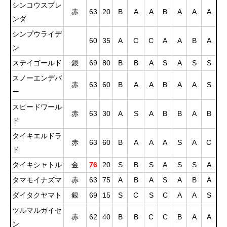
シンコウスプレ
赤
63
20
B
A
A
B
A
A
A
ンダ
シンプウライデ
60
35
A
C
C
A
A
B
A
ン
ステイゴールド
銀
69
80
B
B
A
S
A
S
S
スノーエンデバ
赤
63
60
B
A
A
B
A
A
S
ー
スピードワール
赤
63
30
A
S
A
B
B
A
B
ド
タイキエルドラ
赤
63
60
B
A
A
A
S
A
C
ド
タイキシャトル
金
76
20
S
B
S
A
S
S
A
タマモイナズマ
赤
63
75
A
B
A
S
A
B
A
ダイタクヤマト
銀
69
15
S
C
S
C
A
A
S
ツルマルガイセ
赤
62
40
B
B
C
C
B
A
A
ン