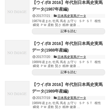
【ウイポ8 2016】年代別日本馬史実馬
データ(1987年産編)
2017/7/21
日本馬史実馬データ
1987年産まれ 牡馬 馬名 お守り ＳＰ ＳＴ 根性
瞬発 ＰＷ 柔軟 賢さ 精神 健康 ...
記事を読む
【ウイポ8 2016】年代別日本馬史実馬
データ(1988年産編)
2017/7/20
日本馬史実馬データ
1988年産まれ 牡馬 馬名 お守り ＳＰ ＳＴ 根性
瞬発 ＰＷ 柔軟 賢さ 精神 健康 ...
記事を読む
【ウイポ8 2016】年代別日本馬史実馬
データ(1989年産編)
2017/7/19
日本馬史実馬データ
1989年産まれ 牡馬 馬名 お守り ＳＰ ＳＴ 根性
瞬発 ＰＷ 柔軟 賢さ 精神 健康 ...