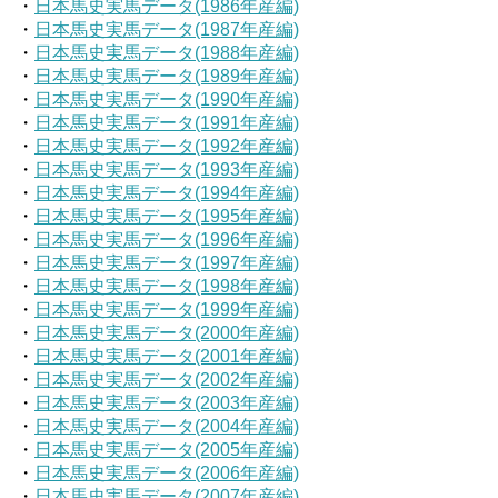
・
日本馬史実馬データ(1986年産編)
・
日本馬史実馬データ(1987年産編)
・
日本馬史実馬データ(1988年産編)
・
日本馬史実馬データ(1989年産編)
・
日本馬史実馬データ(1990年産編)
・
日本馬史実馬データ(1991年産編)
・
日本馬史実馬データ(1992年産編)
・
日本馬史実馬データ(1993年産編)
・
日本馬史実馬データ(1994年産編)
・
日本馬史実馬データ(1995年産編)
・
日本馬史実馬データ(1996年産編)
・
日本馬史実馬データ(1997年産編)
・
日本馬史実馬データ(1998年産編)
・
日本馬史実馬データ(1999年産編)
・
日本馬史実馬データ(2000年産編)
・
日本馬史実馬データ(2001年産編)
・
日本馬史実馬データ(2002年産編)
・
日本馬史実馬データ(2003年産編)
・
日本馬史実馬データ(2004年産編)
・
日本馬史実馬データ(2005年産編)
・
日本馬史実馬データ(2006年産編)
・
日本馬史実馬データ(2007年産編)