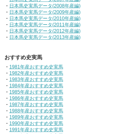
・
日本馬史実馬データ(2008年産編)
・
日本馬史実馬データ(2009年産編)
・
日本馬史実馬データ(2010年産編)
・
日本馬史実馬データ(2011年産編)
・
日本馬史実馬データ(2012年産編)
・
日本馬史実馬データ(2013年産編)
おすすめ史実馬
・
1981年産おすすめ史実馬
・
1982年産おすすめ史実馬
・
1983年産おすすめ史実馬
・
1984年産おすすめ史実馬
・
1985年産おすすめ史実馬
・
1986年産おすすめ史実馬
・
1987年産おすすめ史実馬
・
1988年産おすすめ史実馬
・
1989年産おすすめ史実馬
・
1990年産おすすめ史実馬
・
1991年産おすすめ史実馬