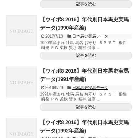
記事を読む
【ウイポ8 2016】年代別日本馬史実馬
データ(1990年産編)
2017/7/18
日本馬史実馬データ
1990年産まれ 牡馬 馬名 お守り ＳＰ ＳＴ 根性
瞬発 ＰＷ 柔軟 賢さ 精神 健康 ...
記事を読む
【ウイポ8 2016】年代別日本馬史実馬
データ(1991年産編)
2016/9/29
日本馬史実馬データ
1991年産まれ 牡馬 馬名 お守り ＳＰ ＳＴ 根性
瞬発 ＰＷ 柔軟 賢さ 精神 健康 ...
記事を読む
【ウイポ8 2016】年代別日本馬史実馬
データ(1992年産編)