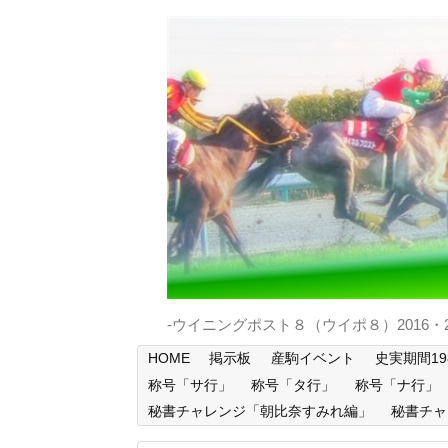
-ウイニングポスト８（ウイポ８）2016・2
HOME
掲示板
産駒イベント
史実期間1
称号「サ行」
称号「タ行」
称号「ナ行」
秘書チャレンジ「朝比奈すみれ編」
秘書チャ