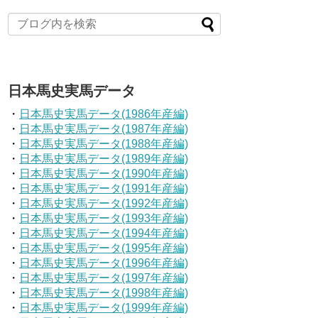
日本馬史実馬データ
・
日本馬史実馬データ(1986年産編)
・
日本馬史実馬データ(1987年産編)
・
日本馬史実馬データ(1988年産編)
・
日本馬史実馬データ(1989年産編)
・
日本馬史実馬データ(1990年産編)
・
日本馬史実馬データ(1991年産編)
・
日本馬史実馬データ(1992年産編)
・
日本馬史実馬データ(1993年産編)
・
日本馬史実馬データ(1994年産編)
・
日本馬史実馬データ(1995年産編)
・
日本馬史実馬データ(1996年産編)
・
日本馬史実馬データ(1997年産編)
・
日本馬史実馬データ(1998年産編)
・
日本馬史実馬データ(1999年産編)