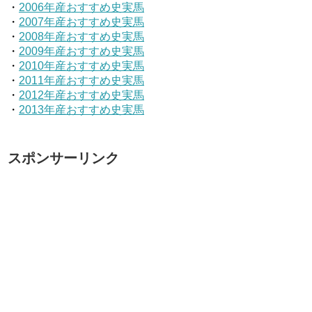
・
2006年産おすすめ史実馬
・
2007年産おすすめ史実馬
・
2008年産おすすめ史実馬
・
2009年産おすすめ史実馬
・
2010年産おすすめ史実馬
・
2011年産おすすめ史実馬
・
2012年産おすすめ史実馬
・
2013年産おすすめ史実馬
スポンサーリンク