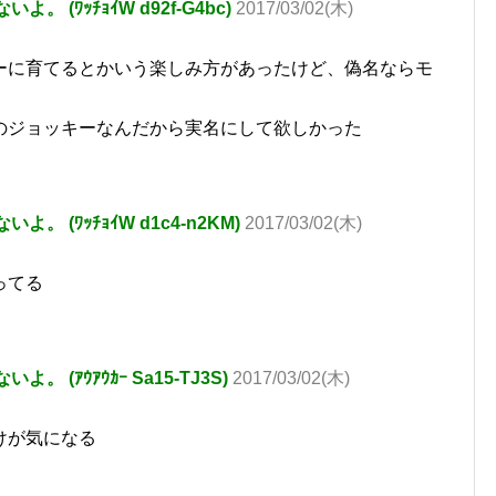
(ﾜｯﾁｮｲW d92f-G4bc)
2017/03/02(木)
ーに育てるとかいう楽しみ方があったけど、偽名ならモ
のジョッキーなんだから実名にして欲しかった
(ﾜｯﾁｮｲW d1c4-n2KM)
2017/03/02(木)
ってる
(ｱｳｱｳｶｰ Sa15-TJ3S)
2017/03/02(木)
けが気になる