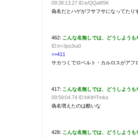
09:38:13.27 ID:e/QQaI85K
偽名だとハゲがフサフサになってたり
462:
こんな名無しでは、どうしようもないよ。 
ID:h+3ps3ra0
>>411
サカつくでロベルト・カルロスがアフ
417:
こんな名無しでは、どうしようもないよ。 
09:59:04.74 ID:hKtHTrnka
偽名増えたのは酷いな
428:
こんな名無しでは、どうしようもないよ。