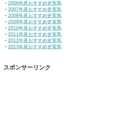
・
2006年産おすすめ史実馬
・
2007年産おすすめ史実馬
・
2008年産おすすめ史実馬
・
2009年産おすすめ史実馬
・
2010年産おすすめ史実馬
・
2011年産おすすめ史実馬
・
2012年産おすすめ史実馬
・
2013年産おすすめ史実馬
スポンサーリンク