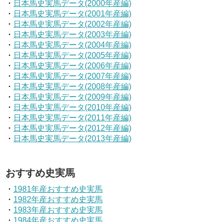
・
日本馬史実馬データ(2000年産編)
・
日本馬史実馬データ(2001年産編)
・
日本馬史実馬データ(2002年産編)
・
日本馬史実馬データ(2003年産編)
・
日本馬史実馬データ(2004年産編)
・
日本馬史実馬データ(2005年産編)
・
日本馬史実馬データ(2006年産編)
・
日本馬史実馬データ(2007年産編)
・
日本馬史実馬データ(2008年産編)
・
日本馬史実馬データ(2009年産編)
・
日本馬史実馬データ(2010年産編)
・
日本馬史実馬データ(2011年産編)
・
日本馬史実馬データ(2012年産編)
・
日本馬史実馬データ(2013年産編)
おすすめ史実馬
・
1981年産おすすめ史実馬
・
1982年産おすすめ史実馬
・
1983年産おすすめ史実馬
・
1984年産おすすめ史実馬