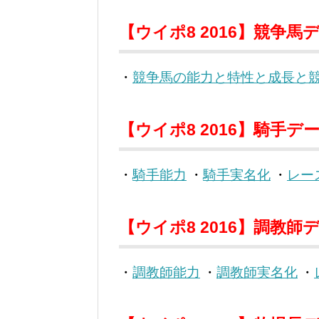
【ウイポ8 2016】競争馬
・
競争馬の能力と特性と成長と
【ウイポ8 2016】騎手デ
・
騎手能力
・
騎手実名化
・
レー
【ウイポ8 2016】調教師
・
調教師能力
・
調教師実名化
・