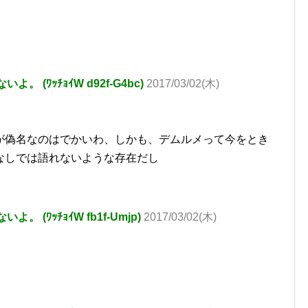
(ﾜｯﾁｮｲW d92f-G4bc)
2017/03/02(木)
が偽名なのはでかいわ、しかも、デムルメって今をとき
なしでは語れないような存在だし
(ﾜｯﾁｮｲW fb1f-Umjp)
2017/03/02(木)