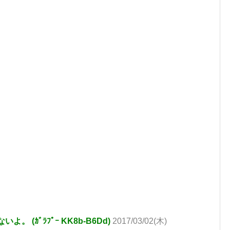
(ｶﾞﾗﾌﾟｰ KK8b-B6Dd)
2017/03/02(木)