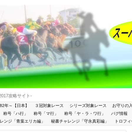
017攻略サイト-
982年～【日本】
３冠対象レース
シリーズ対象レース
お守りの
称号「ハ行」
称号「マ行」
称号「ヤ・ラ・ワ行」
バグ情報
レンジ「青葉エリカ編」
秘書チャレンジ「守永真彩編」
トロフィ