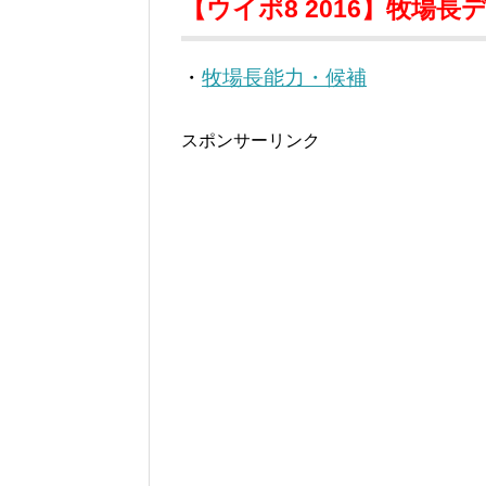
【ウイポ8 2016】牧場長
・
牧場長能力・候補
スポンサーリンク