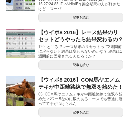
15:27:24.83 ID:oNNipIEg 架空期間の方が好きだ
けど、スーパ...
記事を読む
【ウイポ8 2016】レース結果のリ
セットどうやったら結果変わるの？
129: ところでレース結果のリセットって2週間前
に戻らないと結果は変わらないのかな？ 結果は1
週間前に固定されるんだろうか？
記事を読む
【ウイポ8 2016】COM馬ヤエノム
テキが中距離路線で無双を始めた！
65: COM馬ヤエノムテキが中距離路線で無双を始
めた パワーBなのに坂のあるコースでも普通に勝
ってて手がつけられん
記事を読む