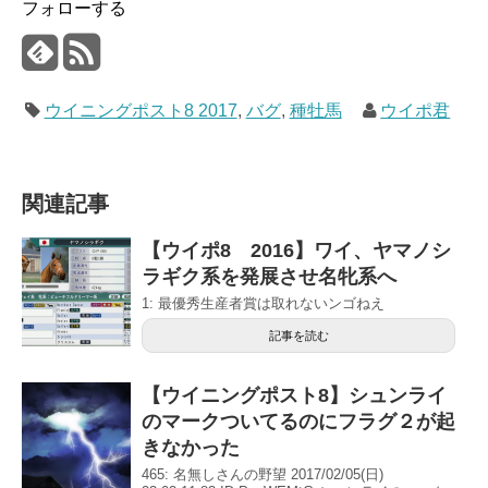
フォローする
ウイニングポスト8 2017
,
バグ
,
種牡馬
ウイポ君
関連記事
【ウイポ8 2016】ワイ、ヤマノシ
ラギク系を発展させ名牝系へ
1: 最優秀生産者賞は取れないンゴねえ
記事を読む
【ウイニングポスト8】シュンライ
のマークついてるのにフラグ２が起
きなかった
465: 名無しさんの野望 2017/02/05(日)