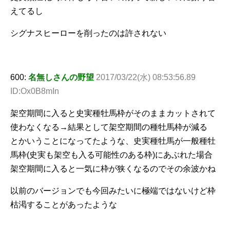
えてるし
シグナスヒーローを削ったのは許されない
600:
名無しさんの野望
2017/03/22(水) 08:53:56.89
ID:Ox0B8mIn
架空期間に入ると史実種牡馬枠がそのままカットされて
使わなくなる→結果として架空期間の種牡馬枠が減る
とかいうことになってたような、史実種牡馬が一般種牡
馬枠(史実も架空も入る可能性のある枠)にあぶれた場合
架空期間に入ると一気に枠が狭くなるのでその余波かね
以前のバージョンでも今回みたいに極端ではないけど枠
枯渇することがあったような