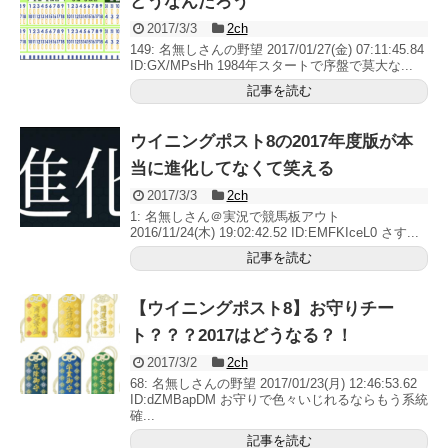
どうなんだろう
2017/3/3
2ch
149: 名無しさんの野望 2017/01/27(金) 07:11:45.84
ID:GX/MPsHh 1984年スタートで序盤で莫大な...
記事を読む
ウイニングポスト8の2017年度版が本
当に進化してなくて笑える
2017/3/3
2ch
1: 名無しさん＠実況で競馬板アウト
2016/11/24(木) 19:02:42.52 ID:EMFKIceL0 さす...
記事を読む
【ウイニングポスト8】お守りチー
ト？？？2017はどうなる？！
2017/3/2
2ch
68: 名無しさんの野望 2017/01/23(月) 12:46:53.62
ID:dZMBapDM お守りで色々いじれるならもう系統
確...
記事を読む