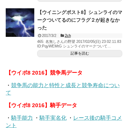
【ウイニングポスト8】シュンライのマ
ークついてるのにフラグ２が起きなか
った
2017/3/2
2ch
465: 名無しさんの野望 2017/02/05(日) 23:02:11.83
ID:PqyWEMtG シュンライのマークついて...
記事を読む
【ウイポ8 2016】競争馬データ
・
競争馬の能力と特性と成長と競争寿命につい
て
【ウイポ8 2016】騎手データ
・
騎手能力
・
騎手実名化
・
レース後の騎手コメ
ント