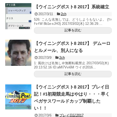
【ウイニングポスト8 2017】系統確立
2017/3/11
2ch
526: こんな名無しでは、どうしようもないよ。 (ﾜｯ
ﾁｮｲW 8b1e-xJH3) 2017/03/02(木) 12:36:29....
記事を読む
【ウイニングポスト8 2017】 デムーロ
とルメール、別人になる
2017/3/9
2ch
1: 風吹けば名無し＠無断転載禁止 2017/03/02(木)
20:13:52.16 ID:aMl7Vvi6M ウイポ2016...
記事を読む
【ウイニングポスト8 2017】プレイ日
記！#1初期競走馬はやはり・・・早く
ペガサスワールドカップ制覇した
い！！
2017/3/6
プレイ日記2017