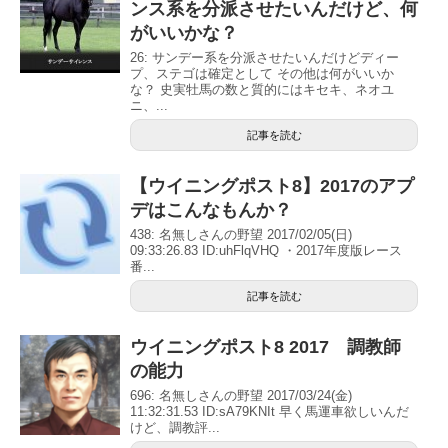
ンス系を分派させたいんだけど、何
がいいかな？
26: サンデー系を分派させたいんだけどディー
プ、ステゴは確定として その他は何がいいか
な？ 史実牡馬の数と質的にはキセキ、ネオユ
ニ、...
記事を読む
【ウイニングポスト8】2017のアプ
デはこんなもんか？
438: 名無しさんの野望 2017/02/05(日)
09:33:26.83 ID:uhFlqVHQ ・2017年度版レース
番...
記事を読む
ウイニングポスト8 2017 調教師
の能力
696: 名無しさんの野望 2017/03/24(金)
11:32:31.53 ID:sA79KNIt 早く馬運車欲しいんだ
けど、調教評...